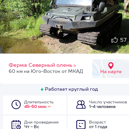
57
Ферма Северный олень
>
60 км на Юго-Восток от МКАД
На карте
Работает круглый год
Длительность
Число участников
45-50 мин
1-4 человека
Дни проведения
Возраст
Чт - Вс
от 1 года