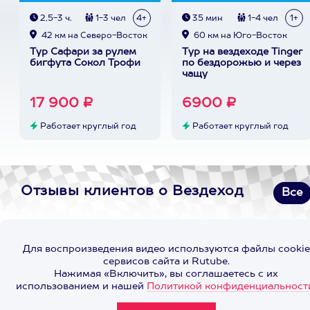
2,5-3 ч.
1-3 чел
4+
35 мин
1-4 чел
1+
42 км на Северо-Восток
60 км на Юго-Восток
Тур Сафари за рулем
Тур на вездеходе Tinger
бигфута Сокол Трофи
по бездорожью и через
чащу
17 900 ₽
6900 ₽
Работает круглый год
Работает круглый год
Отзывы клиентов о Вездеход
Все
Для воспроизведения видео используются файлы cookie
сервисов сайта и Rutube.
Нажимая «Включить», вы соглашаетесь с их
использованием и нашей
Политикой конфиденциальност