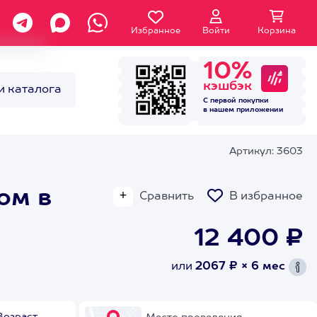
Избранное
Войти
Корзина
10%
кэшбэк
и каталога
С первой покупки
в нашем
приложении
Артикул: 3603
ом в
Сравнить
В избранное
12 400 ₽
или
2067 ₽ × 6 мес