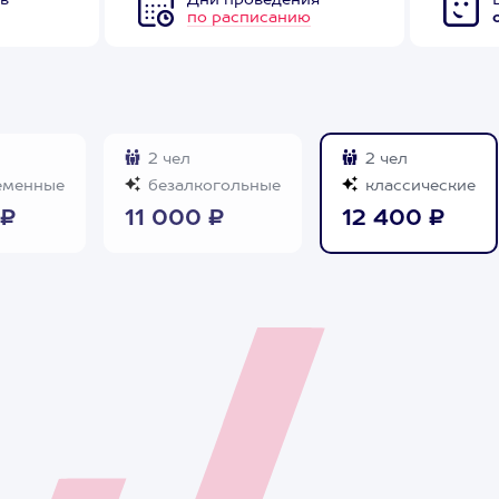
в
Дни проведения
по расписанию
2 чел
2 чел
еменные
безалкогольные
классические
 ₽
11 000 ₽
12 400 ₽