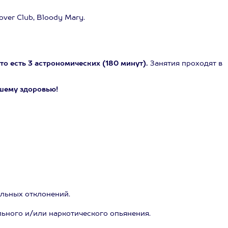
over Club, Bloody Mary.
то есть 3 астрономических (180 минут).
Занятия проходят в
шему здоровью!
альных отклонений.
льного и/или наркотического опьянения.