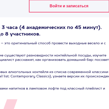
3 часа (4 академических по 45 минут).
о 8 участников.
 – это оригинальный способ провести выходные весело и с
ие существуют разновидности коктейльной посуды, изучите
циалист расскажет, как организовать домашний бар: посовет
овых алкогольных коктейля из списка современной классики
 list: Contemporary Classics), узнаете версии их происхожде
вами напитков в ламповом лофте под классный плейлист и