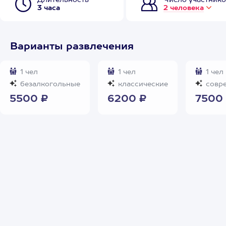
Длительность
Число участнико
3 часа
2 человека
Варианты развлечения
1 чел
1 чел
1 чел
безалкогольные
классические
совр
5500 ₽
6200 ₽
7500