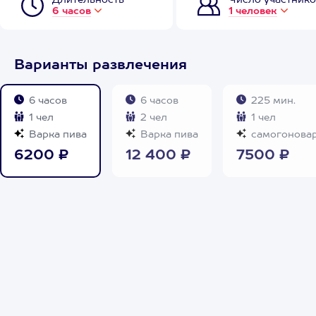
Длительность
Число участнико
6 часов
1 человек
Варианты развлечения
6 часов
6 часов
225 мин.
1 чел
2 чел
1 чел
Варка пива
Варка пива
самогонова
6200 ₽
12 400 ₽
7500 ₽