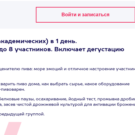
кадемических) в 1 день.
до 8 участников. Включает дегустацию
 ценителю пива: море эмоций и отличное настроение участни
сварить пиво дома, как выбрать сырье, какое оборудование
-пивоварен.
 белковые паузы, осахаривание, йодный тест, промывка дроби
а, засев чистой дрожжевой культурой для активации брожен
предыдущей группой.