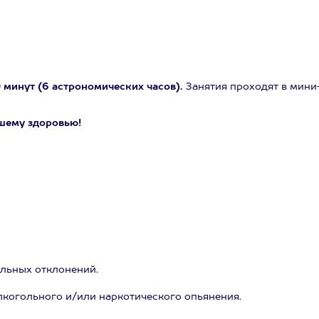
 минут (6 астрономических часов).
Занятия проходят в мини
шему здоровью!
альных отклонений.
лкогольного и/или наркотического опьянения.