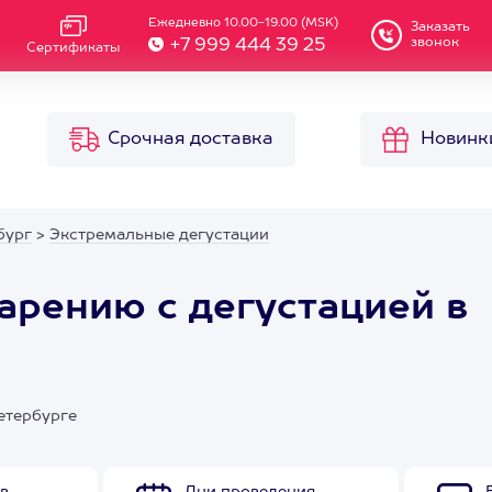
Ежедневно 10.00-19.00 (MSK)
Заказать
звонок
+7 999 444 39 25
Сертификаты
Срочная доставка
Новинк
бург
>
Экстремальные дегустации
арению с дегустацией в
етербурге