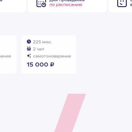
в
Дни проведения
по расписанию
225 мин.
2 чел
рение
самогоноварение
15 000 ₽