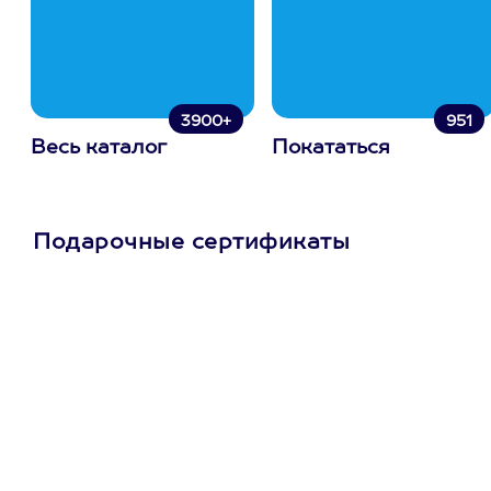
3900+
951
Весь каталог
Покататься
Подарочные сертификаты
Просто подари
сертификат
Пусть владелец сам
выберет развлечение.
3900+ развлечений