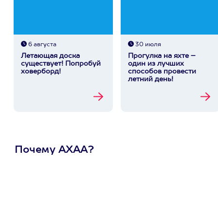
6 августа
30 июля
Летающая доска
Прогулка на яхте –
существует! Попробуй
один из лучших
ховерборд!
способов провести
летний день!
Почему АХАА?
Один
сертификат
на любое