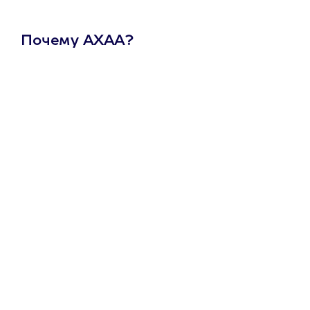
Почему АХАА?
Один
сертификат
на любое
развлечение