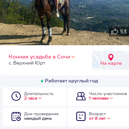
53
Конная усадьба в Сочи
с. Верхний Юрт
На карте
Работает круглый год
Длительность
Число участников
2 часа
1 человек
Дни проведения
Возраст
каждый день
от 8 лет