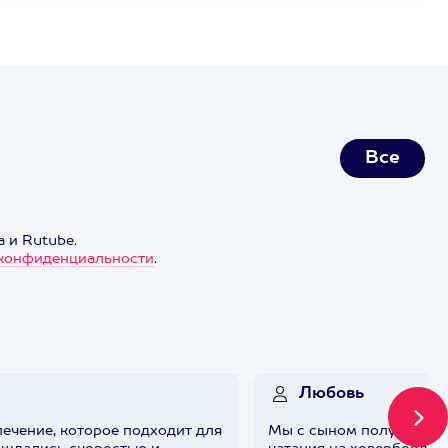
Все
 и Rutube.
конфиденциальности
.
Любовь
ечение, которое подходит для
Мы с сыном получили о