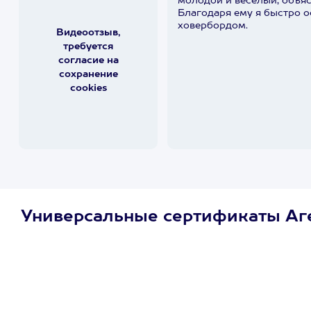
молодой и веселый, объяс
Благодаря ему я быстро 
ховербордом.
Видеоотзыв,
требуется
согласие на
сохранение
cookies
Универсальные сертификаты Аг
Просто подари
сертификат
Пусть владелец сам
выберет развлечение.