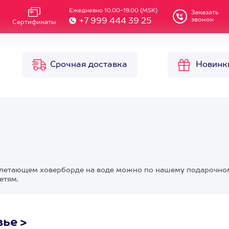
Ежедневно 10.00-19.00 (MSK)
Заказать
звонок
+7 999 444 39 25
Сертификаты
Срочная доставка
Новинк
 на летающем ховерборде на воде можно по нашему подарочно
етям.
вье
>