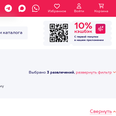
Избранное
Войти
Корзина
10%
кэшбэк
и каталога
С первой покупки
в нашем
приложении
Выбрано
3 развлечений
,
развернуть фильтр
му
Свернуть