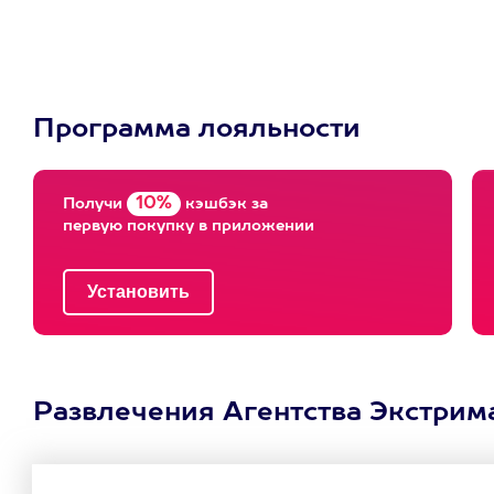
Программа лояльности
10%
Получи
кэшбэк за
первую покупку в приложении
Развлечения Агентства Экстрим