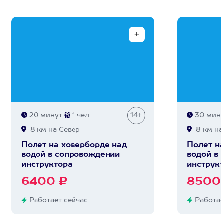
20 минут
1 чел
14+
30 мин
8 км на Север
8 км н
Полет на ховерборде над
Полет н
водой в сопровождении
водой в
инструктора
инструк
6400 ₽
8500
Работает сейчас
Работае