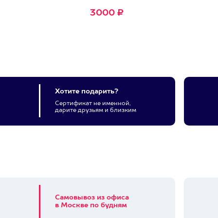
3000 ₽
Хотите подарить?
Сертификат не именной,
дарите друзьям и близким
Самовывоз из офиса
в Москве по будням