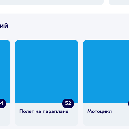
ний
54
52
Полет на параплане
Мотоцикл