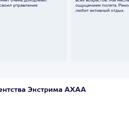
няет очень доходчиво.
всех возрастов. Мы насл
освоил управление
ощущением полета. Реко
любит активный отдых.
ентства Экстрима АХАА
Сертификат
Маленькое Счастье
Подходит для любого из
600+ развлечений