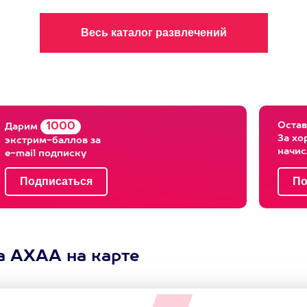
Остав
1000
Дарим
За хо
экстрим-баллов за
начи
e-mail подписку
а АХАА на карте