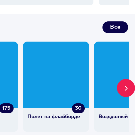
Все
175
30
Полет на флайборде
Воздушный ш