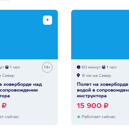
ут
1 чел
14+
60 минут
1 чел
а Север
8 км на Север
а ховерборде над
Полет на ховерборде
 сопровождении
водой в сопровожден
тора
инструктора
 ₽
15 900 ₽
т сейчас
Работает сейчас