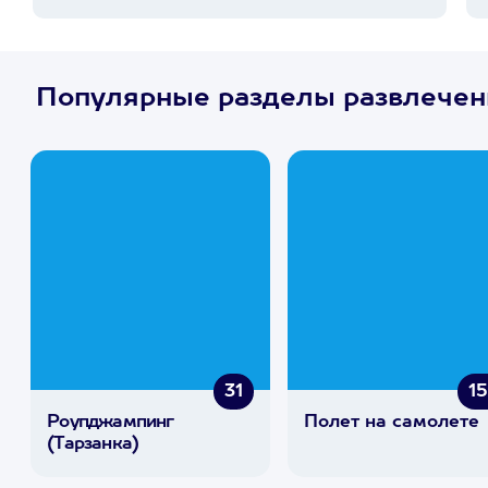
Популярные разделы развлече
31
1
Роупджампинг
Полет на самолете
(Тарзанка)