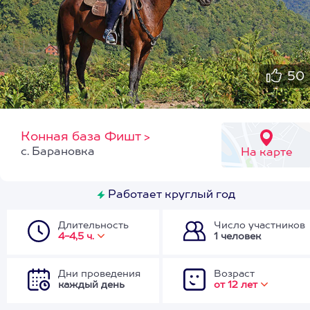
50
Конная база Фишт
>
с. Барановка
На карте
Работает круглый год
Длительность
Число участников
4-4,5 ч.
1 человек
Дни проведения
Возраст
каждый день
от 12 лет