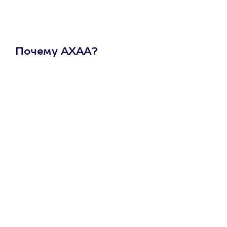
Почему АХАА?
Один
сертификат
на любое
развлечение