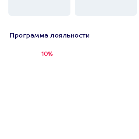
Программа лояльности
10%
Получи
кэшбэк за
первую покупку в
приложении