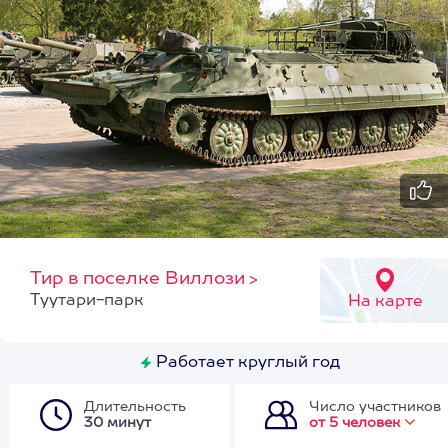
Тир в поселке Виллози
>
Туутари-парк
На карте
Работает круглый год
Длительность
Число участников
30 минут
от 5 человек