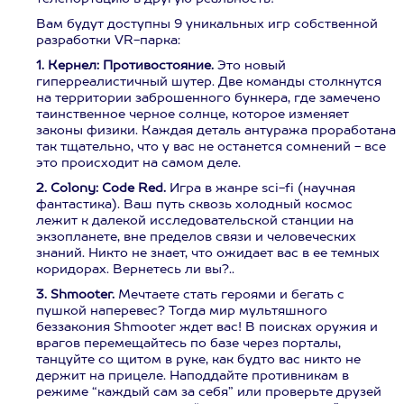
Вам будут доступны 9 уникальных игр собственной
разработки VR-парка:
1. Кернел: Противостояние.
Это новый
гиперреалистичный шутер. Две команды столкнутся
на территории заброшенного бункера, где замечено
таинственное черное солнце, которое изменяет
законы физики. Каждая деталь антуража проработана
так тщательно, что у вас не останется сомнений - все
это происходит на самом деле.
2. Colony: Code Red.
Игра в жанре sci-fi (научная
фантастика). Ваш путь сквозь холодный космос
лежит к далекой исследовательской станции на
экзопланете, вне пределов связи и человеческих
знаний. Никто не знает, что ожидает вас в ее темных
коридорах. Вернетесь ли вы?..
3. Shmooter.
Мечтаете стать героями и бегать с
пушкой наперевес? Тогда мир мультяшного
беззакония Shmooter ждет вас! В поисках оружия и
врагов перемещайтесь по базе через порталы,
танцуйте со щитом в руке, как будто вас никто не
держит на прицеле. Наподдайте противникам в
режиме “каждый сам за себя” или проверьте друзей