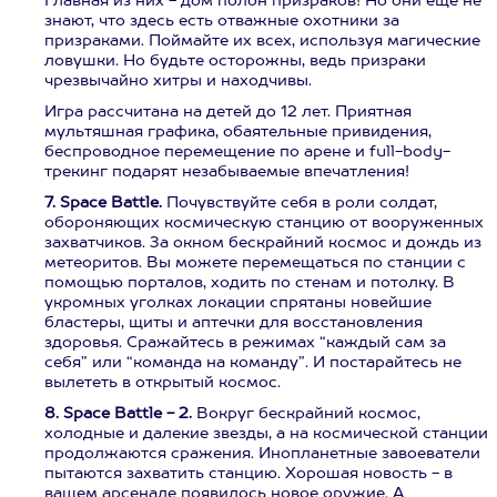
Главная из них - дом полон призраков! Но они еще не
знают, что здесь есть отважные охотники за
призраками. Поймайте их всех, используя магические
ловушки. Но будьте осторожны, ведь призраки
чрезвычайно хитры и находчивы.
Игра рассчитана на детей до 12 лет. Приятная
мультяшная графика, обаятельные привидения,
беспроводное перемещение по арене и full-body-
трекинг подарят незабываемые впечатления!
7. Space Battle.
Почувствуйте себя в роли солдат,
обороняющих космическую станцию от вооруженных
захватчиков. За окном бескрайний космос и дождь из
метеоритов. Вы можете перемещаться по станции с
помощью порталов, ходить по стенам и потолку. В
укромных уголках локации спрятаны новейшие
бластеры, щиты и аптечки для восстановления
здоровья. Сражайтесь в режимах “каждый сам за
себя” или “команда на команду”. И постарайтесь не
вылететь в открытый космос.
8. Space Battle - 2.
Вокруг бескрайний космос,
холодные и далекие звезды, а на космической станции
продолжаются сражения. Инопланетные завоеватели
пытаются захватить станцию. Хорошая новость - в
вашем арсенале появилось новое оружие. А