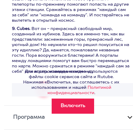
телепорты по-прежнему помогают попасть на другие
этажи станции. Сражайтесь в режимах “каждый сам
за себя” или “команда на команду”. И постарайтесь не
вылететь в открытый космос.
9. Cubes.
Вот он - прекрасный свободный мир,
созданный из кубиков. Здесь все именно так, как вы
представляли: заснеженные горы, прекрасный лес,
уютный дом! Но неужели кто-то решил покуситься на
эту идиллию? Да, кажется, пожаловали незваные
гости. Пора вооружиться бластерами! А порталы
между локациями помогут вам быстро перемещаться
по карте. Можно сражаться в режиме “каждый сам за
себя” или играть команда на команду.
Для воспроизведения видео используются
файлы cookie сервисов сайта и Rutube.
Нажимая «Включить», вы соглашаетесь с их
использованием и нашей
Политикой
Смотреть видео
>
конфиденциальности
.
Программа