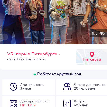
46
VR-парк в Петербурге
>
ст. м. Бухарестская
На карте
Работает круглый год
Длительность
Число участников
3 часа
20 человека
Дни проведения
Возраст
Пт - Вс
от 6 лет