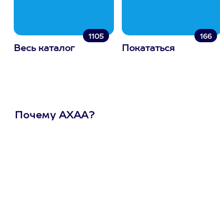
1105
166
Весь каталог
Покататься
Почему АХАА?
Один
сертификат
на любое
развлечение