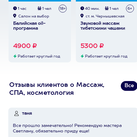
1 час
1 чел
18+
40 мин.
1 чел
6+
Cалон на выбор
ст. м. Чернышевская
Балийская oil-
Звуковой массаж
программа
тибетскими чашами
4900 ₽
5300 ₽
Работает круглый год
Работает круглый год
Отзывы клиентов о Массаж,
Все
СПА, косметология
таня
Все прошло замечательно! Рекомендую мастера
Светлану, обязательно приду еще!