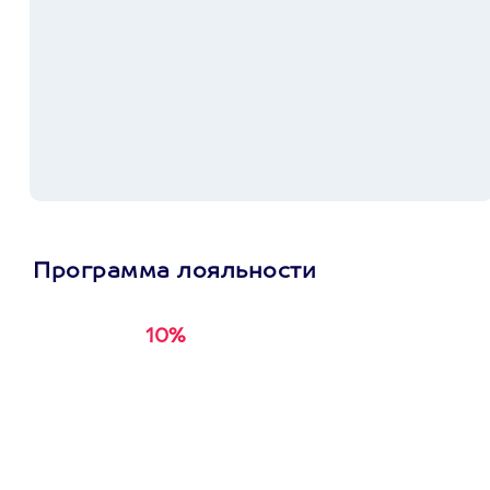
Программа лояльности
10%
Получи
кэшбэк за
первую покупку в
приложении