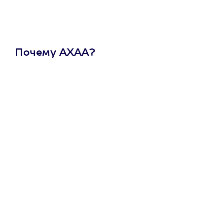
Почему АХАА?
Один
сертификат
на любое
развлечение