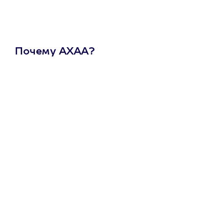
Почему АХАА?
Один
сертификат
на любое
развлечение