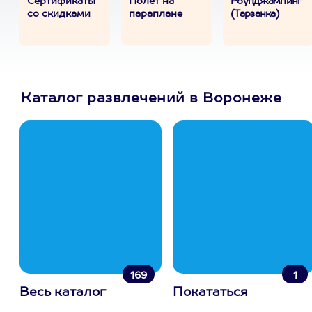
Сертификаты
Полет на
Роупджампинг
со скидками
параплане
(Тарзанка)
Каталог развлечений в Воронеже
169
1
Весь каталог
Покататься