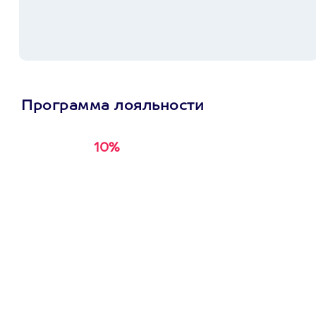
Программа лояльности
10%
Получи
кэшбэк за
первую покупку в
приложении