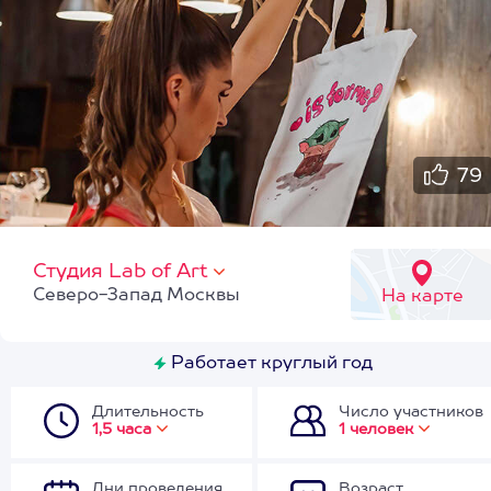
79
Студия Lab of Art
Северо-Запад Москвы
На карте
Работает круглый год
Длительность
Число участников
1,5 часа
1 человек
Дни проведения
Возраст