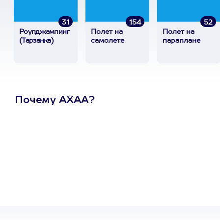
31
154
52
Роупджампинг
Полет на
Полет на
(Тарзанка)
самолете
параплане
Почему АХАА?
Один
сертификат
на любое
развлечение