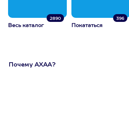
2890
396
Весь каталог
Покататься
Почему АХАА?
Один
сертификат
на любое
развлечение