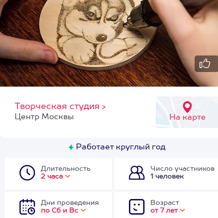
Творческая студия
>
Центр Москвы
На карте
Работает круглый год
Длительность
Число участников
2 часа
1 человек
Дни проведения
Возраст
по Сб и Вс
от 7 лет