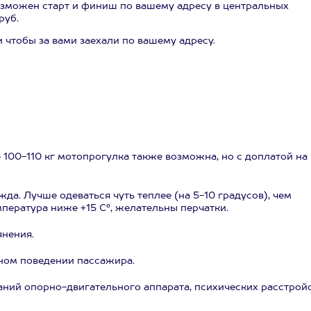
озможен старт и финиш по вашему адресу в центральных
руб.
 чтобы за вами заехали по вашему адресу.
есе 100-110 кг мотопрогулка также возможна, но с доплатой на
да. Лучше одеваться чуть теплее (на 5-10 градусов), чем
мпература ниже +15 С°, желательны перчатки.
янения.
тном поведении пассажира.
аний опорно-двигательного аппарата, психических расстройс