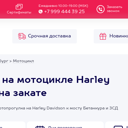
Ежедневно 10.00-19.00 (MSK)
Заказать
звонок
+7 999 444 39 25
Сертификаты
Срочная доставка
Новинк
бург
>
Мотоцикл
 на мотоцикле Harley
на закате
отопрогулка на Harley Davidson к мосту Бетанкура и ЗСД