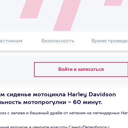
частникам
Безопасность
Время проведе
ком сиденье мотоцикла Harley Davidson
льность мотопрогулки - 60 минут.
риз с залива и бешеный драйв от катания на легендарных Har
чным ездоком и увидите красоты Санкт-Петербурга с