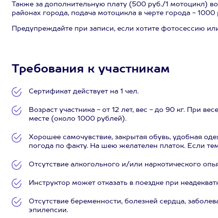
Также за дополнительную плату (500 руб./1 мотоцикл) в
районах города, подача мотоцикла в черте города - 1000 
Предупреждайте при записи, если хотите фотосессию или
Требования к участникам
Сертификат действует на 1 чел.
Возраст участника - от 12 лет, вес - до 90 кг. При в
месте (около 1000 рублей).
Хорошее самочувствие, закрытая обувь, удобная одеж
погода по факту. На шею желателен платок. Если те
Отсутствие алкогольного и/или наркотического опь
Инструктор может отказать в поездке при неадеква
Отсутствие беременности, болезней сердца, заболев
эпилепсии.