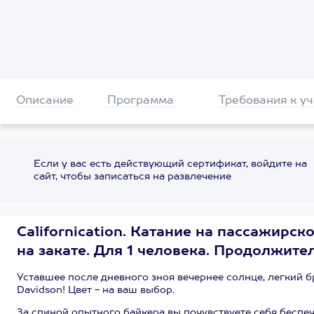
Описание
Программа
Требования к у
Если у вас есть действующий сертификат, войдите на
сайт, чтобы записаться на развлечение
Сalifornication. Катание на пассажирс
на закате. Для 1 человека. Продолжите
Уставшее после дневного зноя вечернее солнце, легкий б
Davidson! Цвет - на ваш выбор.
За спиной опытного байкера вы почувствуете себя беспе