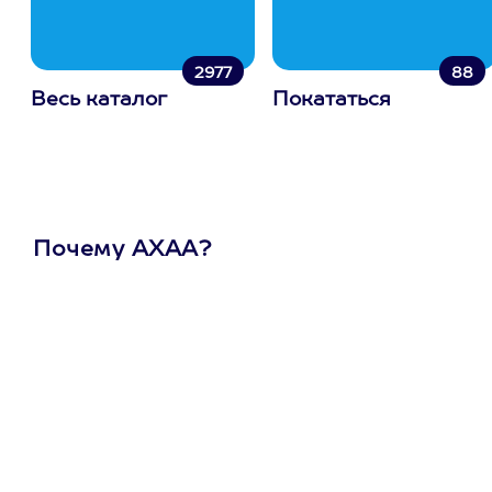
2977
88
Весь каталог
Покататься
Почему АХАА?
Один
сертификат
на любое
развлечение