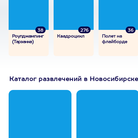
38
276
36
Роупджампинг
Квадроцикл
Полет на
(Тарзанка)
флайборде
Каталог развлечений в Новосибирск