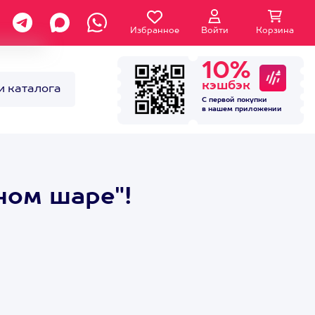
Избранное
Войти
Корзина
10%
кэшбэк
и каталога
С первой покупки
в нашем
приложении
ном шаре"!