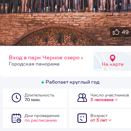
49
Вход в парк Черное озеро
>
Городская панорама
На карте
Работает круглый год
Длительность
Число участников
70 мин.
3 человека
Дни проведения
Возраст
по расписанию
от 3 лет