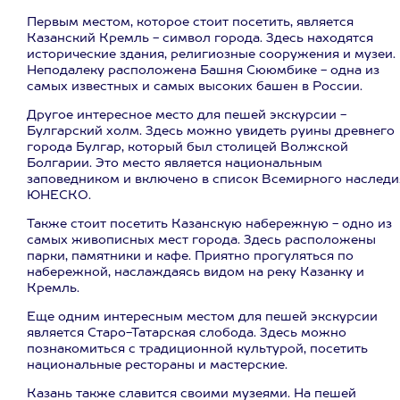
Первым местом, которое стоит посетить, является
Казанский Кремль - символ города. Здесь находятся
исторические здания, религиозные сооружения и музеи.
Неподалеку расположена Башня Сююмбике - одна из
самых известных и самых высоких башен в России.
Другое интересное место для пешей экскурсии -
Булгарский холм. Здесь можно увидеть руины древнего
города Булгар, который был столицей Волжской
Болгарии. Это место является национальным
заповедником и включено в список Всемирного наследи
ЮНЕСКО.
Также стоит посетить Казанскую набережную - одно из
самых живописных мест города. Здесь расположены
парки, памятники и кафе. Приятно прогуляться по
набережной, наслаждаясь видом на реку Казанку и
Кремль.
Еще одним интересным местом для пешей экскурсии
является Старо-Татарская слобода. Здесь можно
познакомиться с традиционной культурой, посетить
национальные рестораны и мастерские.
Казань также славится своими музеями. На пешей