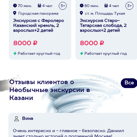
70 мин.
4 чел
3+
80 мин.
4 чел
3+
Городская панорама
ст. м. Площадь Тукая
Экскурсия с Фаролеро
Экскурсия Старо-
Казанский кремль, 2
Татарская слобода, 2
взрослых+2 детей
взрослых+2 детей
8000 ₽
8000 ₽
Работает круглый год
Работает круглый год
Отзывы клиентов о
Все
Необычные экскурсии в
Казани
Вика
Очень интересно и - главное - безопасно. Даниил
знает столько историй о подземной Москве!