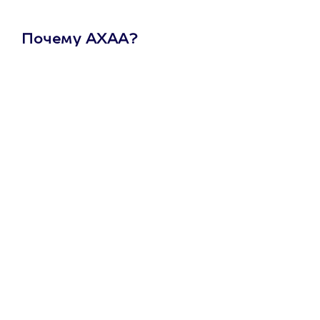
Почему АХАА?
Один
сертификат
на любое
развлечение