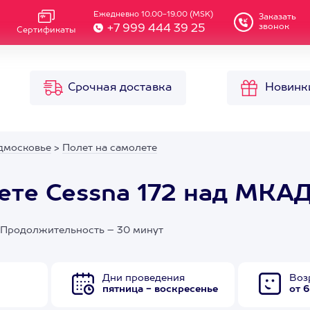
Ежедневно 10.00-19.00 (MSK)
Заказать
звонок
+7 999 444 39 25
Сертификаты
Срочная доставка
Новинк
дмосковье
>
Полет на самолете
ете Cessna 172 над МКАД
. Продолжительность – 30 минут
Дни проведения
Воз
пятница - воскресенье
от 6