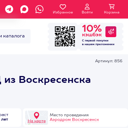
Избранное
Войти
Корзина
10%
кэшбэк
и каталога
С первой покупки
в нашем
приложении
Артикул: 856
 из Воскресенска
раст
Место проведения
 лет
Аэродром Воскресенск
На карте