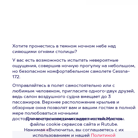
Хотите пронестись в темном ночном небе над
сияющими огнями столицы?
У вас есть возможность испытать невероятные
ощущения, совершив ночную прогулку на небольшом,
но безопасном комфортабельном самолете Cessna-
172.
Отправляйтесь в полет самостоятельно или с
любимым человеком, пригласите одного-двух друзей,
ведь салон воздушного судна вмещает до 3
пассажиров. Верхнее расположение крыльев и
обзорные окна позволят вам и вашим гостям в полной
мере полюбоваться ночными
достопримечательностями окрестностей Москвы.
Для воспроизведения видео используются
файлы cookie сервисов сайта и Rutube.
Нажимая «Включить», вы соглашаетесь с их
использованием и нашей
Политикой
Смотреть видео
>