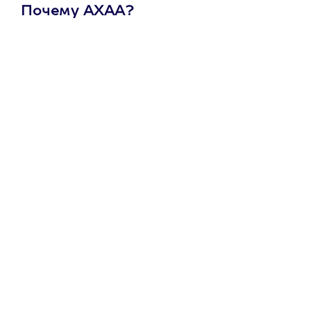
Почему АХАА?
Один
сертификат
на любое
развлечение