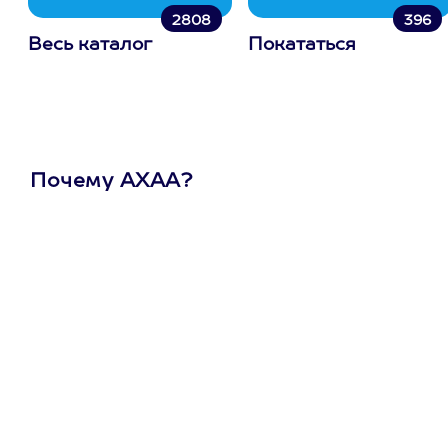
2808
396
Весь каталог
Покататься
Почему АХАА?
Один
сертификат
на любое
развлечение