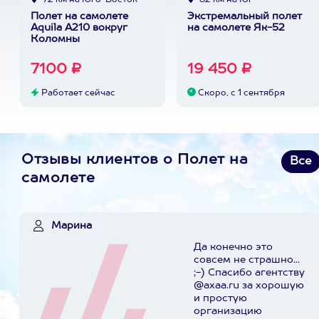
72 км на Юго-Восток
82 км на Юг
Полет на самолете
Экстремальный полет
Aquila A210 вокруг
на самолете Як-52
Коломны
7100 ₽
19 450 ₽
Работает сейчас
Скоро, с 1 сентября
Отзывы клиентов о Полет на
Все
самолете
Марина
Да конечно это
совсем не страшно...
;-) Спасибо агентству
@axaa.ru за хорошую
и простую
организацию