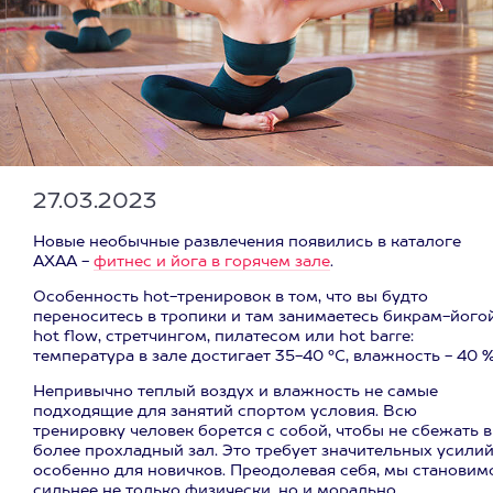
27.03.2023
Новые необычные развлечения появились в каталоге
АХАА -
фитнес и йога в горячем зале
.
Особенность hot-тренировок в том, что вы будто
переноситесь в тропики и там занимаетесь бикрам-йогой
hot flow, стретчингом, пилатесом или hot barre:
температура в зале достигает 35-40 °С, влажность - 40 %
Непривычно теплый воздух и влажность не самые
подходящие для занятий спортом условия. Всю
тренировку человек борется с собой, чтобы не сбежать в
более прохладный зал. Это требует значительных усилий
особенно для новичков. Преодолевая себя, мы становим
сильнее не только физически, но и морально.