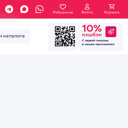
Избранное
Войти
Корзина
10%
кэшбэк
и каталога
С первой покупки
в нашем
приложении