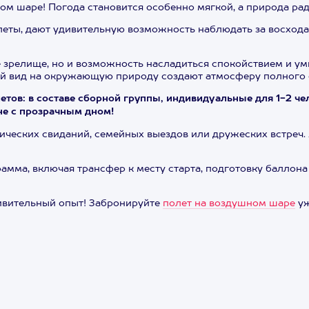
ом шаре! Погода становится особенно мягкой, а природа ра
олеты, дают удивительную возможность наблюдать за восходам
 зрелище, но и возможность насладиться спокойствием и у
й вид на окружающую природу создают атмосферу полного 
тов: в составе сборной группы, индивидуальные для 1-2 че
не с прозрачным дном!
ческих свиданий, семейных выездов или дружеских встреч. 
грамма, включая трансфер к месту старта, подготовку балло
дивительный опыт! Забронируйте
полет на воздушном шаре
уж