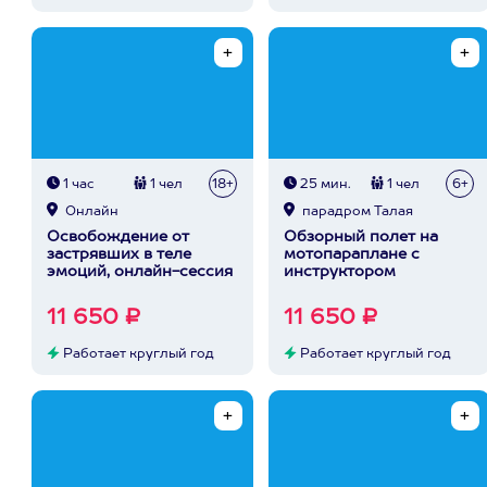
1 час
1 чел
18+
25 мин.
1 чел
6+
Онлайн
парадром Талая
Освобождение от
Обзорный полет на
застрявших в теле
мотопараплане с
эмоций, онлайн-сессия
инструктором
11 650 ₽
11 650 ₽
Работает круглый год
Работает круглый год