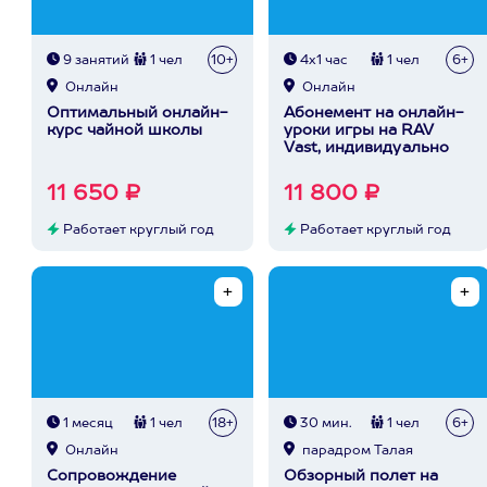
9 занятий
1 чел
10+
4х1 час
1 чел
6+
Онлайн
Онлайн
Оптимальный онлайн-
Абонемент на онлайн-
курс чайной школы
уроки игры на RAV
Vast, индивидуально
11 650 ₽
11 800 ₽
Работает круглый год
Работает круглый год
1 месяц
1 чел
18+
30 мин.
1 чел
6+
Онлайн
парадром Талая
Сопровождение
Обзорный полет на