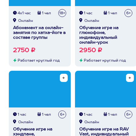
4х1 час
1 чел
18+
1 час
1 чел
6+
Онлайн
Онлайн
Абонемент на онлайн-
Обучение игре на
занятия по хатха-йоге в
глюкофоне,
составе группы
индивидуальный
онлайн-урок
2750 ₽
2950 ₽
Работает круглый год
Работает круглый год
1 час
1 чел
6+
1 час
1 чел
6+
Онлайн
Онлайн
Обучение игре на
Обучение игре на RAV
хэндпане,
Vast, индивидуальный