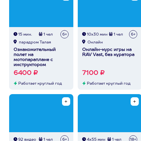
15 мин.
1 чел
6+
10х30 мин
1 чел
6+
парадром Талая
Онлайн
Ознакомительный
Онлайн-курс игры на
полет на
RAV Vast, без куратора
мотопараплане с
инструктором
6400 ₽
7100 ₽
Работает круглый год
Работает круглый год
92 видео
1 чел
6+
4х55 мин
1 чел
18+