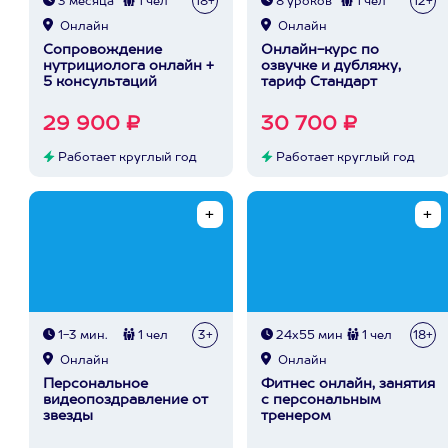
3 месяца
1 чел
18+
8 уроков
1 чел
12+
Онлайн
Онлайн
Сопровождение
Онлайн-курс по
нутрициолога онлайн +
озвучке и дубляжу,
5 консультаций
тариф Стандарт
29 900 ₽
30 700 ₽
Работает круглый год
Работает круглый год
1-3 мин.
1 чел
3+
24х55 мин
1 чел
18+
Онлайн
Онлайн
Персональное
Фитнес онлайн, занятия
видеопоздравление от
с персональным
звезды
тренером