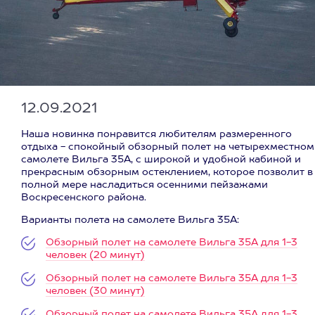
12.09.2021
Наша новинка понравится любителям размеренного
отдыха - спокойный обзорный полет на четырехместном
самолете Вильга 35А, с широкой и удобной кабиной и
прекрасным обзорным остеклением, которое позволит в
полной мере насладиться осенними пейзажами
Воскресенского района.
Варианты полета на самолете Вильга 35А:
Обзорный полет на самолете Вильга 35А для 1-3
человек (20 минут)
Обзорный полет на самолете Вильга 35А для 1-3
человек (30 минут)
Обзорный полет на самолете Вильга 35А для 1-3