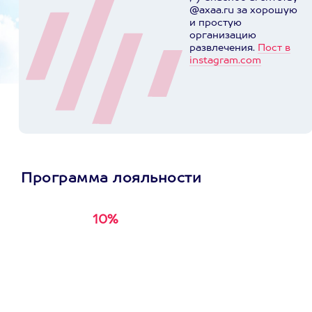
@axaa.ru за хорошую
и простую
организацию
развлечения.
Пост в
instagram.com
Программа лояльности
10%
Получи
кэшбэк за
первую покупку в
приложении