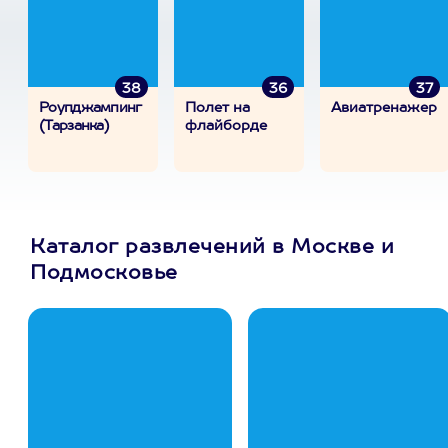
38
36
37
Роупджампинг
Полет на
Авиатренажер
(Тарзанка)
флайборде
Каталог развлечений в Москве и
Подмосковье