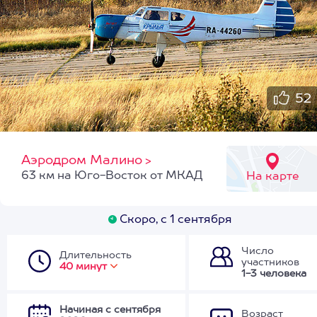
52
Аэродром Малино
>
63 км на Юго-Восток от МКАД
На карте
Скоро, с 1 сентября
Число
Длительность
участников
40 минут
1-3 человека
Начиная с сентября
Возраст