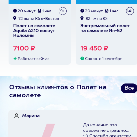
20 минут
1 чел
9+
20 минут
1 чел
14+
72 км на Юго-Восток
82 км на Юг
Полет на самолете
Экстремальный полет
Aquila A210 вокруг
на самолете Як-52
Коломны
7100 ₽
19 450 ₽
Работает сейчас
Скоро, с 1 сентября
Отзывы клиентов о Полет на
Все
самолете
Марина
Да конечно это
совсем не страшно...
;-) Спасибо агентству