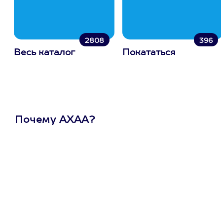
2808
396
Весь каталог
Покататься
Почему АХАА?
Один
сертификат
на любое
развлечение