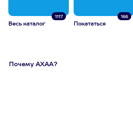
1117
166
Весь каталог
Покататься
Почему АХАА?
Один
сертификат
на любое
развлечение