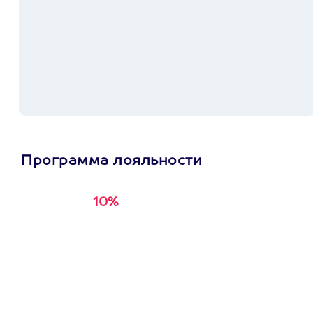
Программа лояльности
10%
Получи
кэшбэк за
первую покупку в
приложении