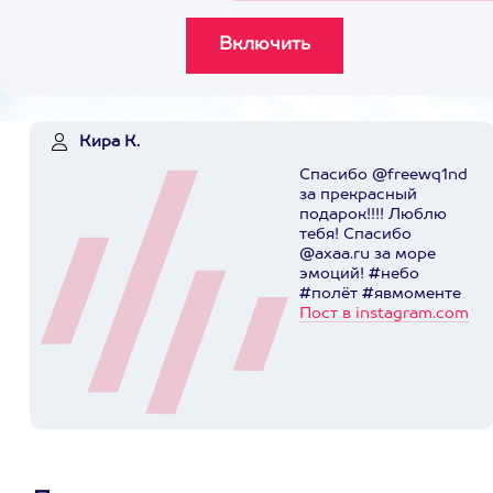
Кира К.
Спасибо @freewq1nd
за прекрасный
подарок!!!! Люблю
тебя! Спасибо
@axaa.ru за море
эмоций! #небо
#полёт #явмоменте
Пост в instagram.com