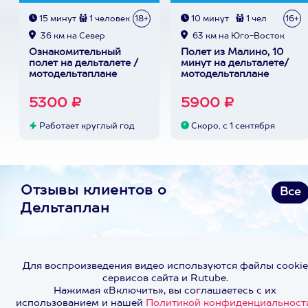
15 минут
1 человек
18+
10 минут
1 чел
16+
36 км на Север
63 км на Юго-Восток
Ознакомительный
Полет из Малино, 10
полет на дельталете /
минут на дельталете/
мотодельтаплане
мотодельтаплане
5300 ₽
5900 ₽
Работает круглый год
Скоро, с 1 сентября
Отзывы клиентов о
Все
Дельтаплан
Для воспроизведения видео используются файлы cookie
сервисов сайта и Rutube.
Нажимая «Включить», вы соглашаетесь с их
использованием и нашей
Политикой конфиденциальност