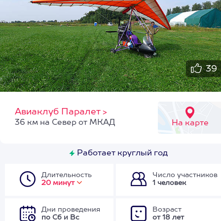
39
Авиаклуб Паралет
>
36 км на Север от МКАД
На карте
Работает круглый год
Длительность
Число участников
20 минут
1 человек
Дни проведения
Возраст
по Сб и Вс
от 18 лет