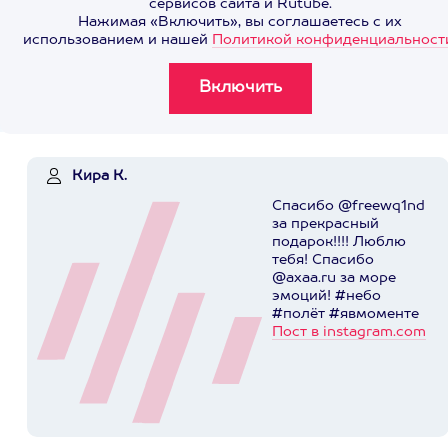
сервисов сайта и Rutube.
Нажимая «Включить», вы соглашаетесь с их
использованием и нашей
Политикой конфиденциальност
Кира К.
Спасибо @freewq1nd
за прекрасный
подарок!!!! Люблю
тебя! Спасибо
@axaa.ru за море
эмоций! #небо
#полёт #явмоменте
Пост в instagram.com