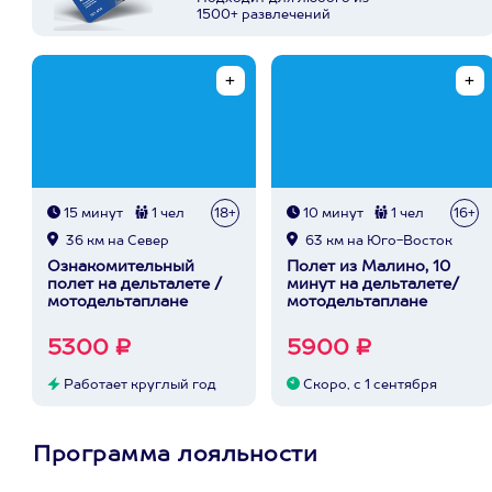
1500+ развлечений
15 минут
1 чел
18+
10 минут
1 чел
16+
36 км на Север
63 км на Юго-Восток
Ознакомительный
Полет из Малино, 10
полет на дельталете /
минут на дельталете/
мотодельтаплане
мотодельтаплане
5300 ₽
5900 ₽
Работает круглый год
Скоро, с 1 сентября
Программа лояльности