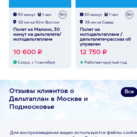
30 минут
1 чел
16+
30 минут
1 чел
18+
63 км на Юго-Восток
36 км на Север
Полет из Малино, 30
Полет на
минут на дельталете/
мотодельтаплане /
мотодельтаплане
дельталете+рассказ об
управлен
10 600 ₽
12 750 ₽
Скоро, с 1 сентября
Работает круглый год
Отзывы клиентов о
Все
Дельтаплан в Москве и
Подмосковье
Для воспроизведения видео используются файлы cookie