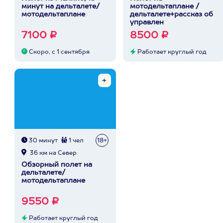
минут на дельталете/
мотодельтаплане /
мотодельтаплане
дельталете+рассказ об
управлен
7100 ₽
8500 ₽
Скоро, с 1 сентября
Работает круглый год
30 минут
1 чел
18+
36 км на Север
Обзорный полет на
дельталете/
мотодельтаплане
9550 ₽
Работает круглый год