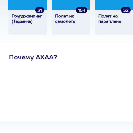
31
154
52
Роупджампинг
Полет на
Полет на
(Тарзанка)
самолете
параплане
Почему АХАА?
Один
сертификат
на любое
развлечение