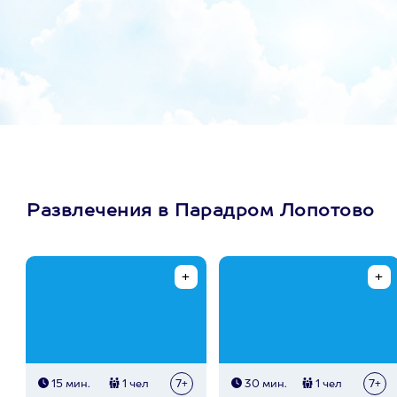
Развлечения в Парадром Лопотово
15 мин.
1 чел
7+
30 мин.
1 чел
7+