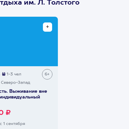
тдыха им. Л. Толстого
в
1-3 чел
6+
а Северо-Запад
сть. Выживание вне
 индивидуальный
0 ₽
с 1 сентября