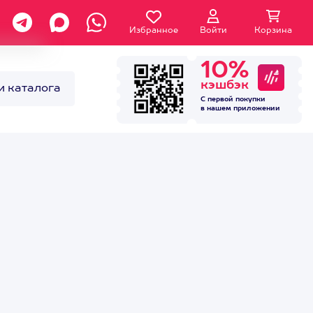
Избранное
Войти
Корзина
10%
кэшбэк
и каталога
С первой покупки
в нашем
приложении