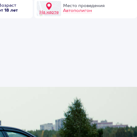
Возраст
Место проведения
от 18 лет
Автополигон
На карте