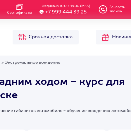
Ежедневно 10.00-19.00 (MSK)
Заказать
звонок
+7 999 444 39 25
Сертификаты
Срочная доставка
Новинк
к
>
Экстремальное вождение
адним ходом - курс для
ске
зучение габаритов автомобиля - обучение вождению автомоб