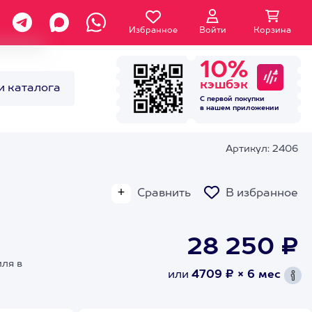
Избранное
Войти
Корзина
10%
кэшбэк
и каталога
С первой покупки
в нашем
приложении
Артикул: 2406
Сравнить
В избранное
28 250 ₽
иля в
или
4709 ₽ × 6 мес