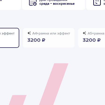
в
Дни проведения
среда - воскресенье
и эффект
А4+рамка или эффект
А5+рамка 
3200 ₽
3200 ₽