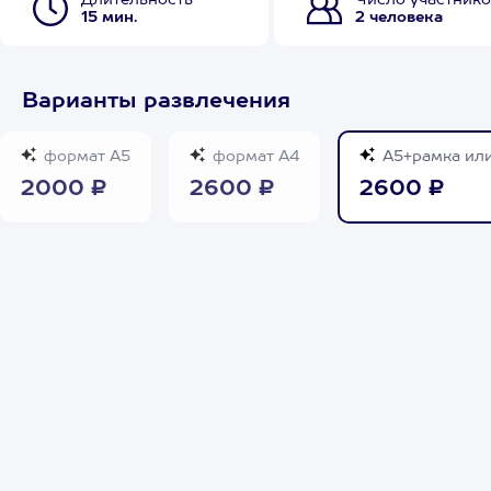
Длительность
Число участнико
15 мин.
2 человека
Варианты развлечения
формат А5
формат А4
А5+рамка ил
2000 ₽
2600 ₽
2600 ₽