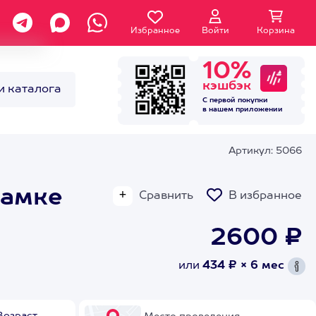
Избранное
Войти
Корзина
10%
кэшбэк
и каталога
С первой покупки
в нашем
приложении
Артикул: 5066
рамке
Сравнить
В избранное
2600 ₽
или
434 ₽ × 6 мес