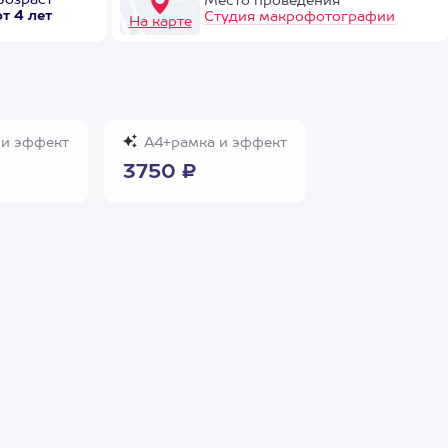
Возраст
Место проведения
от 4 лет
Студия макрофотографии
На карте
и эффект
А4+рамка и эффект
3750 ₽