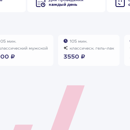
в
Дни проведения
каждый день
05 мин.
105 мин.
лассический мужской
классическ. гель-лак
00 ₽
3550 ₽