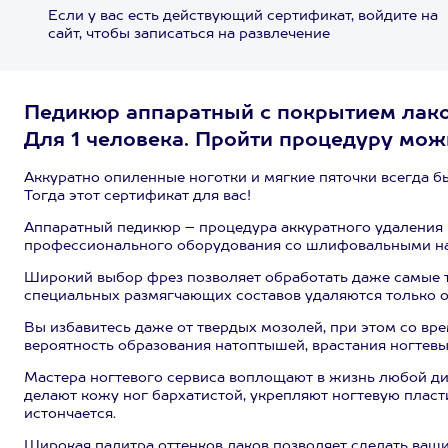
Если у вас есть действующий сертификат, войдите на
сайт, чтобы записаться на развлечение
Педикюр аппаратный с покрытием лаком
Для 1 человека. Пройти процедуру можн
Аккуратно опиленные ноготки и мягкие пяточки всегда б
Тогда этот сертификат для вас!
Аппаратный педикюр – процедура аккуратного удаления
профессионального оборудования со шлифовальными н
Широкий выбор фрез позволяет обработать даже самые 
специальных размягчающих составов удаляются только о
Вы избавитесь даже от твердых мозолей, при этом со вр
вероятность образования натоптышей, врастания ногтевых
Мастера ногтевого сервиса воплощают в жизнь любой ди
делают кожу ног бархатистой, укрепляют ногтевую пласт
истончается.
Широкая палитра оттенков лаков позволяет сделать ваш