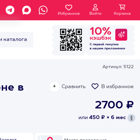
Избранное
Войти
Корзина
10%
кэшбэк
и каталога
С первой покупки
в нашем
приложении
Артикул: 5122
не в
Сравнить
В избранное
2700 ₽
или
450 ₽ × 6 мес