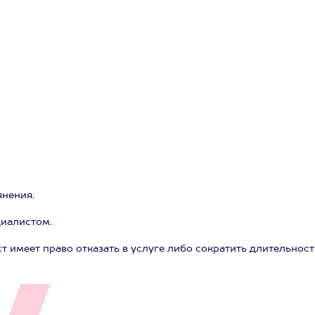
янения.
циалистом.
т имеет право отказать в услуге либо сократить длительност