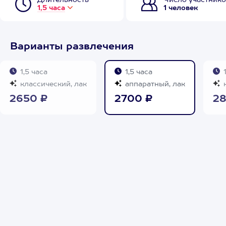
Длительность
Число участнико
1,5 часа
1 человек
Варианты развлечения
1,5 часа
1,5 часа
1
классический, лак
аппаратный, лак
к
2650 ₽
2700 ₽
28