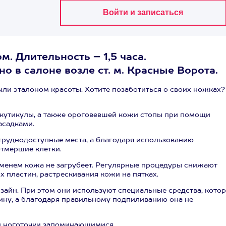
. Длительность – 1,5 часа.
о в салоне возле ст. м. Красные Ворота.
ыли эталоном красоты. Хотите позаботиться о своих ножках?
 кутикулы, а также ороговевшей кожи стопы при помощи
асадками.
труднодоступные места, а благодаря использованию
тмершие клетки.
еменем кожа не загрубеет. Регулярные процедуры снижают
 пластин, растрескивания кожи на пятках.
зайн. При этом они используют специальные средства, кото
ину, а благодаря правильному подпиливанию она не
и ноготочки запоминающимися.