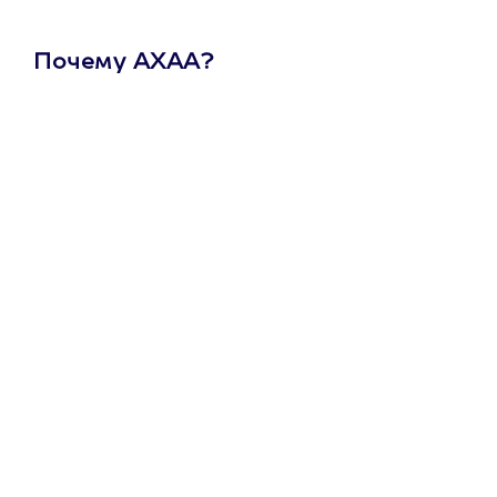
Почему АХАА?
Один
сертификат
на любое
развлечение