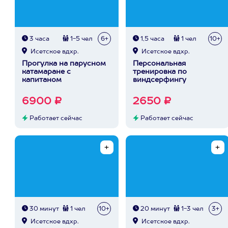
3 часа
1-5 чел
6+
1,5 часа
1 чел
10+
Исетское вдхр.
Исетское вдхр.
Прогулка на парусном
Персональная
катамаране с
тренировка по
капитаном
виндсерфингу
6900 ₽
2650 ₽
Работает сейчас
Работает сейчас
30 минут
1 чел
10+
20 минут
1-3 чел
3+
Исетское вдхр.
Исетское вдхр.