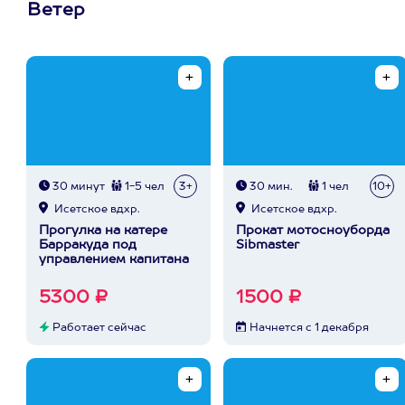
Ветер
30 минут
1-5 чел
3+
30 мин.
1 чел
10+
Исетское вдхр.
Исетское вдхр.
Прогулка на катере
Прокат мотосноуборда
Барракуда под
Sibmaster
управлением капитана
5300 ₽
1500 ₽
Работает сейчас
Начнется с 1 декабря