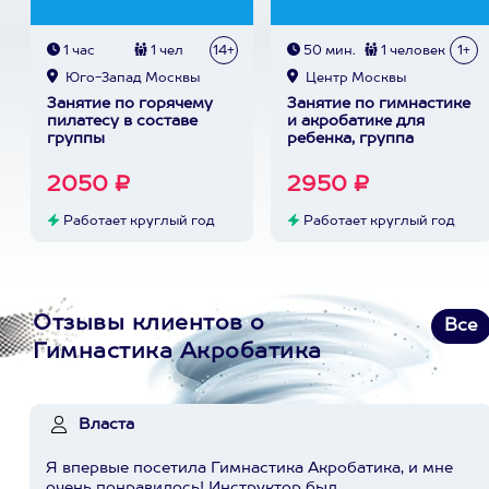
1 час
1 чел
14+
50 мин.
1 человек
1+
Юго-Запад Москвы
Центр Москвы
Занятие по горячему
Занятие по гимнастике
пилатесу в составе
и акробатике для
группы
ребенка, группа
2050 ₽
2950 ₽
Работает круглый год
Работает круглый год
Отзывы клиентов о
Все
Гимнастика Акробатика
Власта
Я впервые посетила Гимнастика Акробатика, и мне
очень понравилось! Инструктор был