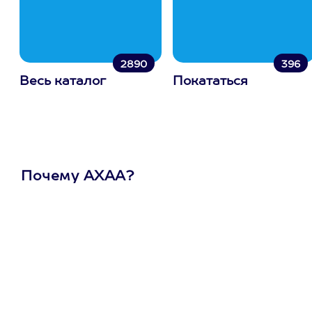
2890
396
Весь каталог
Покататься
Почему АХАА?
Один
сертификат
на любое
развлечение