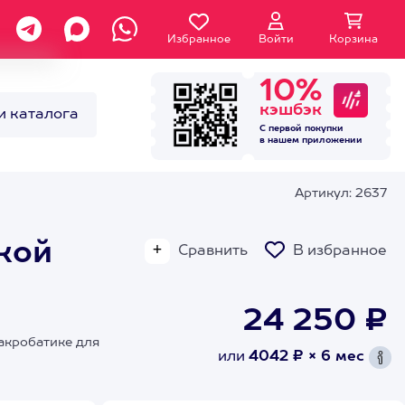
Избранное
Войти
Корзина
10%
кэшбэк
и каталога
С первой покупки
в нашем
приложении
Артикул: 2637
кой
Сравнить
В избранное
24 250 ₽
акробатике для
или
4042 ₽ × 6 мес