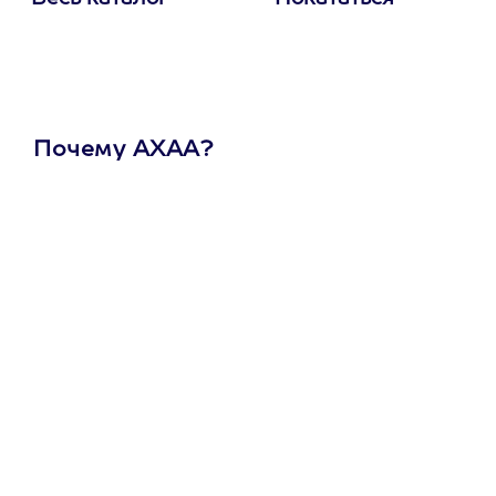
Почему АХАА?
Один
сертификат
на любое
развлечение