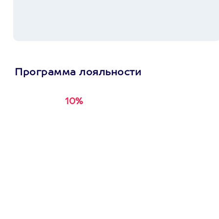
Программа лояльности
10%
Получи
кэшбэк за
первую покупку в
приложении