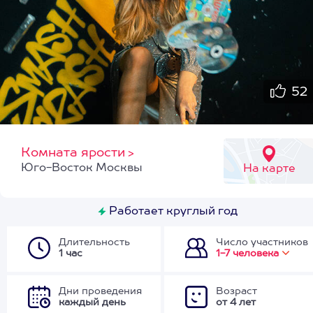
52
Комната ярости
>
Юго-Восток Москвы
На карте
Работает круглый год
Длительность
Число участников
1 час
1-7 человека
Дни проведения
Возраст
каждый день
от 4 лет