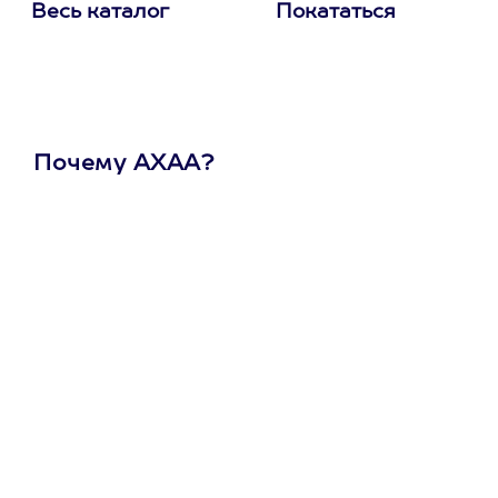
Весь каталог
Покататься
Почему АХАА?
Один
сертификат
на любое
развлечение