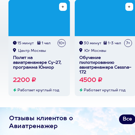
15 минут
1 чел
10+
30 минут
1-3 чел
7+
Центр Москвы
Юг Москвы
Полет на
Обучение
авиатренажере Су-27,
пилотированию
программа Юниор
авиатренажера Cessna-
172
2200 ₽
4500 ₽
Работает круглый год
Работает круглый год
Отзывы клиентов о
Все
Авиатренажер