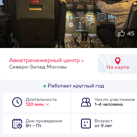
45
Авиатренажерный центр
>
Северо-Запад Москвы
На карте
Работает круглый год
Длительность
Число участников
120 мин.
1-4 человека
Дни проведения
Возраст
Вт - Пт
от 9 лет