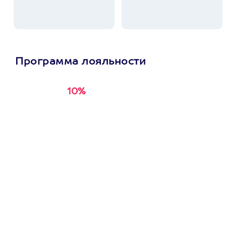
Программа лояльности
10%
Получи
кэшбэк за
первую покупку в
приложении