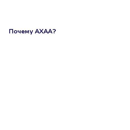
Почему АХАА?
Один
сертификат
на любое
развлечение