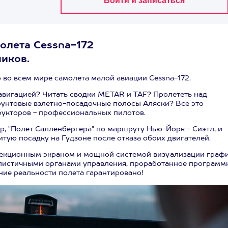
олета Cessna-172
ников.
во всем мире самолета малой авиации Cessna-172.
авигацией? Читать сводки METAR и TAF? Пролететь над
рунтовые взлетно-посадочные полосы Аляски? Все это
рукторов - профессиональных пилотов.
, "Полет Салленбергера" по маршруту Нью-Йорк - Сиэтл, и
тую посадку на Гудзоне после отказа обоих двигателей.
кционным экраном и мощной системой визуализации графи
алистичными органами управления, проработанное программ
ние реальности полета гарантировано!