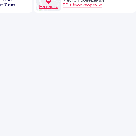
Возраст
Место проведения
от 7 лет
ТРК Москворечье
На карте