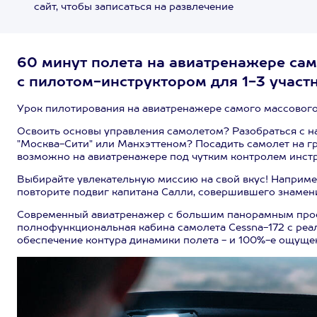
сайт, чтобы записаться на развлечение
60 минут полета на авиатренажере сам
с пилотом-инструктором для 1-3 участ
Урок пилотирования на авиатренажере самого массового 
Освоить основы управления самолетом? Разобраться с н
"Москва-Сити" или Манхэттеном? Посадить самолет на г
возможно на авиатренажере под чутким контролем инст
Выбирайте увлекательную миссию на свой вкус! Например
повторите подвиг капитана Салли, совершившего знамени
Современный авиатренажер с большим панорамным прое
полнофункциональная кабина самолета Cessna-172 с ре
обеспечение контура динамики полета - и 100%-е ощуще