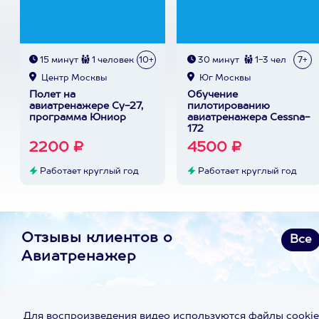
15 минут
1 человек
10+
30 минут
1-3 чел
7+
Центр Москвы
Юг Москвы
Полет на
Обучение
авиатренажере Су-27,
пилотированию
программа Юниор
авиатренажера Cessna-
172
2200 ₽
4500 ₽
Работает круглый год
Работает круглый год
Отзывы клиентов о
Все
Авиатренажер
Для воспроизведения видео используются файлы cookie