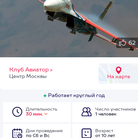
62
Клуб Авиатор
>
Центр Москвы
На карте
Работает круглый год
Длительность
Число участников
30 мин.
1 человек
Дни проведения
Возраст
по Сб и Вс
от 10 лет