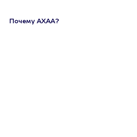
Почему АХАА?
Один
сертификат
на любое
развлечение