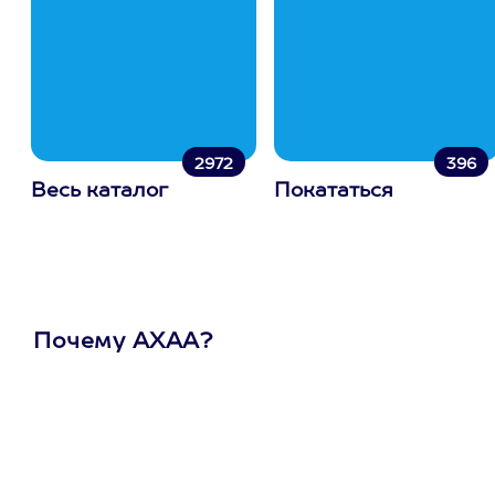
2972
396
Весь каталог
Покататься
Почему АХАА?
Один
сертификат
на любое