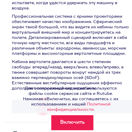
испытаете, когда удастся удержать эту машину в
воздухе.
Профессиональная система с яркими проекторами
обеспечивает качество изображения. Сферический
экран такой большой, что вы видите из кабины только
виртуальный внешний мир и концентрируетесь на
полете. Детализированный сценарий включает в себя
точную карту местности, все виды ландшафта и
различные объекты: аэродромы, авианосцы, морские
платформы и высокогорные вертолетные площадки.
Кабина вертолета двигается в шести степенях
свободы: вперед/назад, вверх/вниз, влево/вправо, а
также совершает повороты вокруг каждой из трех
взаимно перпендикулярных осей (6DoF).
Естественные вестибулярные ощущения эффектно
дополняют панорамный вид из кабины.
Для воспроизведения видео используются
файлы cookie сервисов сайта и Rutube.
Нажимая «Включить», вы соглашаетесь с их
использованием и нашей
Политикой
Смотреть видео
>
конфиденциальности
.