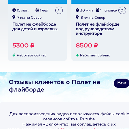
15 мин.
1 чел
7+
30 мин
1 человек
10+
7 км на Север
8 км на Север
Полет на флайборде
Полет на флайборде
для детей и взрослых
под руководством
инструктора
5300 ₽
8500 ₽
Работает сейчас
Работает сейчас
Отзывы клиентов о Полет на
Все
флайборде
Для воспроизведения видео используются файлы cookie
сервисов сайта и Rutube.
Нажимая «Включить», вы соглашаетесь с их