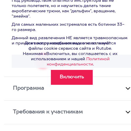
Под руководством опытного инструктора вы не
только полетаете, но и научитесь делать такие
акробатические трюки, как "дельфин", вращение,
"змейка".
Для самых маленьких экстремалов есть ботинки 33-
го размера.
Данный вид развлечения НЕ является травмоопасным
и принесет массу незабываемых впечатлений!
Для воспроизведения видео используются
файлы cookie сервисов сайта и Rutube.
Нажимая «Включить», вы соглашаетесь с их
использованием и нашей
Политикой
Смотреть видео
>
конфиденциальности
.
Программа
Требования к участникам