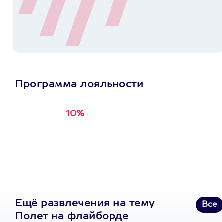
Программа лояльности
10%
Получи
кэшбэк за
первую покупку в
приложении
Ещё развлечения на тему
Все
Полет на флайборде