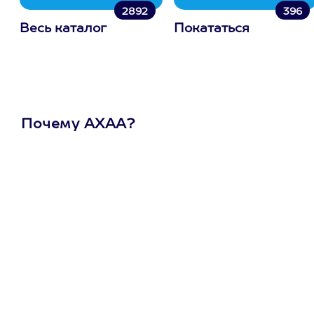
2892
396
Весь каталог
Покататься
Почему АХАА?
Один
сертификат
на любое
развлечение